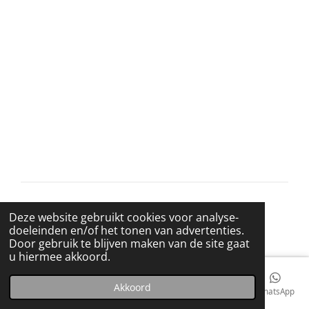
© 2021 BigBadWolfRecords
Deze website gebruikt cookies voor analyse-
Powered by
JouwWeb
doeleinden en/of het tonen van advertenties.
Door gebruik te blijven maken van de site gaat
u hiermee akkoord.
Akkoord
E-mailadres
Telefoonnummer
Kaart
Facebook
WhatsApp