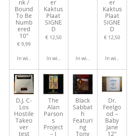
nk /
er
er
Bound
Kaktus
Kaktus
To Be
Plaat
Plaat
Numb
SIGNE
SIGNE
ered
D
D
10"
€ 12,50
€ 12,50
€ 9,99
In winkelwagen
In winkelwagen
In winkelwagen
In winkelwag
D.J. C-
The
Black
Dr.
Los
Alan
Sabbat
Feelgo
Hostile
Parson
h
od ‎–
Takeo
s
Featuri
Baby
ver
Project
ng
Jane
test
– I
Tony
12"