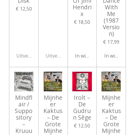
Disk
Of Jimi
Dance
Hendri
With
€ 12,50
x
Me
(1987
€ 18,50
Versio
n)
€ 17,99
Uitverkocht
Uitverkocht
In winkelwagen
In winkelwag
Mindfl
Mijnhe
Irolt ‎–
Mijnhe
air /
er
De
er
Suppo
Kaktus
Gudru
Kaktus
sitory
‎– De
n Sêge
‎– De
‎–
Grote
Grote
€ 12,50
Kruuu
Mijnhe
Mijnhe