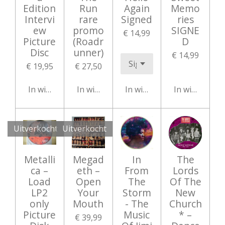
Edition
Run
Again
Memo
Intervi
rare
Signed
ries
ew
promo
SIGNE
€ 14,99
Picture
(Roadr
D
Disc
unner)
€ 14,99
€ 19,95
€ 27,50
In winkelwagen
In winkelwagen
In winkelwagen
In winkelwag
Uitverkocht
Uitverkocht
Metalli
Megad
In
The
ca –
eth –
From
Lords
Load
Open
The
Of The
LP2
Your
Storm
New
only
Mouth
- The
Church
Picture
Music
* ‎–
€ 39,99