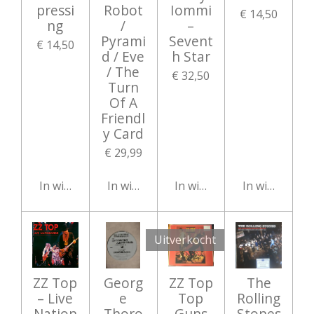
pressi
Robot
Iommi
€ 14,50
ng
/
‎–
Pyrami
Sevent
€ 14,50
d / Eve
h Star
/ The
€ 32,50
Turn
Of A
Friendl
y Card
€ 29,99
In winkelwagen
In winkelwagen
In winkelwagen
In winkelwag
Uitverkocht
ZZ Top
Georg
ZZ Top
The
– Live
e
Top
Rolling
Nation
Thoro
Guns
Stones