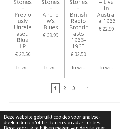
Stones
Stones
Stones
– Live
–
–
–
In
Previo
Andre
British
Austral
usly
w's
Radio
ia 1966
Unrele
Blues
Broadc
€ 22,50
ased
asts
€ 39,99
Blue
1963-
LP
1965
€ 22,50
€ 32,50
In winkelwagen
In winkelwagen
In winkelwagen
In winkelwag
1
2
3
© 2021 BigBadWolfRecords
Deze website gebruikt cookies voor analyse-
Powered by
JouwWeb
doeleinden en/of het tonen van advertenties.
Door gebruik te blijven maken van de site gaat