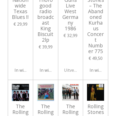
wide
good
Live
‎– The
Texas
radio
West
Aband
Blues !!
broadc
Germa
oned
ast
ny
Kurha
€ 29,99
King
1986
us
Biscuit
Concer
€ 32,99
2lp
t
Numb
€ 39,99
er 775
€ 49,50
In winkelwagen
In winkelwagen
Uitverkocht
In winkelwag
The
The
The
Rolling
Rolling
Rolling
Rolling
Stones