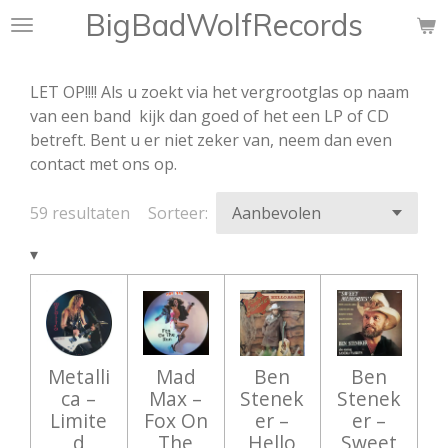
BigBadWolfRecords
Ga
direct
naar
LET OP!!!! Als u zoekt via het vergrootglas op naam
de
van een band kijk dan goed of het een LP of CD
hoofdinhoud
betreft. Bent u er niet zeker van, neem dan even
contact met ons op.
59 resultaten
Sorteer:
▾
Metalli
Mad
Ben
Ben
ca ‎–
Max ‎–
Stenek
Stenek
Limite
Fox On
er ‎–
er –
d
The
Hello
Sweet