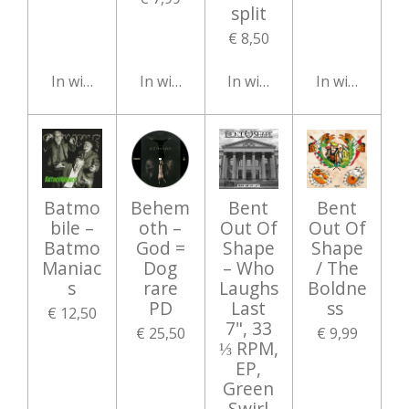
split
€ 8,50
In winkelwagen
In winkelwagen
In winkelwagen
In winkelwag
Batmo
Behem
Bent
Bent
bile ‎–
oth –
Out Of
Out Of
Batmo
God =
Shape
Shape
Maniac
Dog
– Who
/ The
s
rare
Laughs
Boldne
PD
Last
ss ‎
€ 12,50
7", 33
€ 25,50
€ 9,99
⅓ RPM,
EP,
Green
Swirl