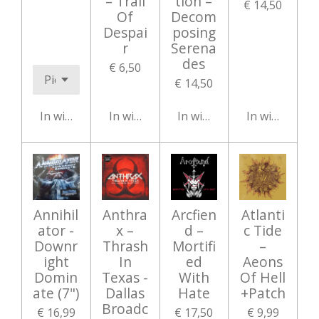
‎– Trail
tion ‎–
€ 14,50
Of
Decom
Despai
posing
r
Serena
des
€ 6,50
€ 14,50
In winkelwagen
In winkelwagen
In winkelwagen
In winkelwag
Annihil
Anthra
Arcfien
Atlanti
ator -
x –
d ‎–
c Tide
Downr
Thrash
Mortifi
–
ight
In
ed
Aeons
Domin
Texas -
With
Of Hell
ate (7")
Dallas
Hate
+Patch
Broadc
€ 16,99
€ 17,50
€ 9,99