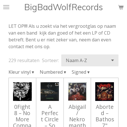
BigBadWolfRecords
Ga
direct
naar
LET OP!!!! Als u zoekt via het vergrootglas op naam
de
van een band kijk dan goed of het een LP of CD
hoofdinhoud
betreft. Bent u er niet zeker van, neem dan even
contact met ons op.
229 resultaten
Sorteer:
Kleur vinyl
▾
Numbered
▾
Signed
▾
0Fight
A
Abigail
Aborte
8 ‎– No
Perfec
/
d ‎–
More
t Circle
Nekro
Bathos
Compa
‎– So
manth
7"