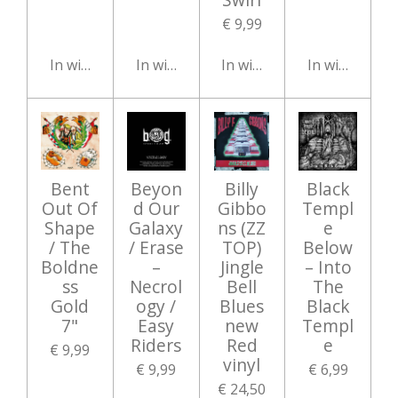
€ 9,99
In winkelwagen
In winkelwagen
In winkelwagen
In winkelwag
Bent
Beyon
Billy
Black
Out Of
d Our
Gibbo
Templ
Shape
Galaxy
ns ‎(ZZ
e
/ The
/ Erase
TOP)
Below
Boldne
–
Jingle
‎– Into
ss
Necrol
Bell
The
Gold
ogy /
Blues
Black
7"
Easy
new
Templ
Riders
Red
e
€ 9,99
vinyl
€ 9,99
€ 6,99
€ 24,50