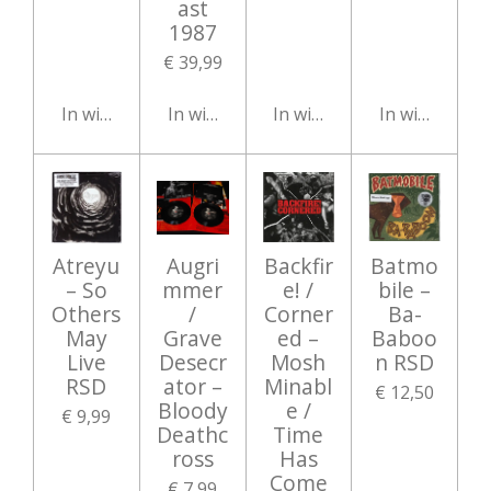
ast
1987
€ 39,99
In winkelwagen
In winkelwagen
In winkelwagen
In winkelwag
Atreyu
Augri
Backfir
Batmo
– So
mmer
e! /
bile ‎–
Others
/
Corner
Ba-
May
Grave
ed –
Baboo
Live
Desecr
Mosh
n RSD
RSD
ator ‎–
Minabl
€ 12,50
Bloody
e /
€ 9,99
Deathc
Time
ross
Has
Come
€ 7,99