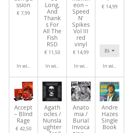
ssion
Long,
eon ‎–
€ 14,99
And
Speed
€ 7,99
Thank
N'
s For
Spikes
All The
Vol III
Fish
red
RSD
vinyl
€ 11,50
€ 14,99
In winkelwagen
In winkelwagen
In winkelwagen
In winkelwag
Accept
Agath
Anato
Andre
‎– Blind
ocles /
mia /
Hazes
Rage
Nunsla
Burial
Single
ughter
Invoca
Book
€ 42,50