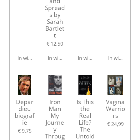
and
Spread
s by
Sarah
Bartlet
t
€ 12,50
In winkelwagen
In winkelwagen
In winkelwagen
In winkelwag
Depar
Iron
Is This
Vagina
dieu
Man
the
Warrio
biograf
My
Real
rs
ie
Journe
Life?
€ 24,99
y
The
€ 9,75
Throug
Untold