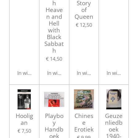
h
Story
Heave
of
n and
Queen
Hell
€ 12,50
with
Black
Sabbat
h
€ 14,50
In winkelwagen
In winkelwagen
In winkelwagen
In winkelwag
Hoolig
Playbo
Chines
Geuze
an
y
e
nliedb
Handb
Erotiek
oek
€ 7,50
oek
1940-
€ 9,99