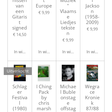
nissen
t
Muziek
l
van
Europe
"
Jackso
een
Vlaams
n
€ 9,99
Gitaris
e
(1958-
t
Liedjes
2009)
signed
tekste
€ 9,99
n
€ 14,50
€ 9,99
In winkelwagen
In winkelwagen
In winkelwagen
In winkelwag
Uitverkocht
Schlag
I Ching
Michae
Wegra
er
Pack
l Buble
ce
Festiva
by
onstag
Kronie
l
chris
e
k
(1980)
marsh
offstag
87/88