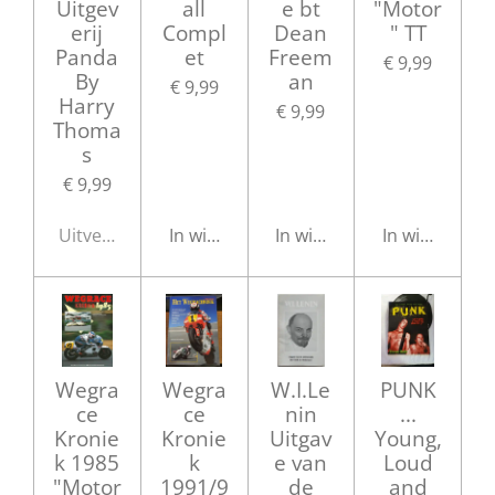
Uitgev
all
e bt
"Motor
erij
Compl
Dean
" TT
Panda
et
Freem
€ 9,99
By
an
€ 9,99
Harry
€ 9,99
Thoma
s
€ 9,99
Uitverkocht
In winkelwagen
In winkelwagen
In winkelwag
Wegra
Wegra
W.I.Le
PUNK
ce
ce
nin
...
Kronie
Kronie
Uitgav
Young,
k 1985
k
e van
Loud
"Motor
1991/9
de
and