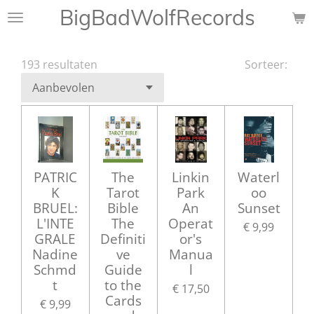
BigBadWolfRecords
Ga
direct
naar
193 resultaten
Sorteer:
de
hoofdinhoud
PATRIC
The
Linkin
Waterl
K
Tarot
Park
oo
BRUEL:
Bible
An
Sunset
L'INTE
The
Operat
€ 9,99
GRALE
Definiti
or's
Nadine
ve
Manua
Schmd
Guide
l
t
to the
€ 17,50
Cards
€ 9,99