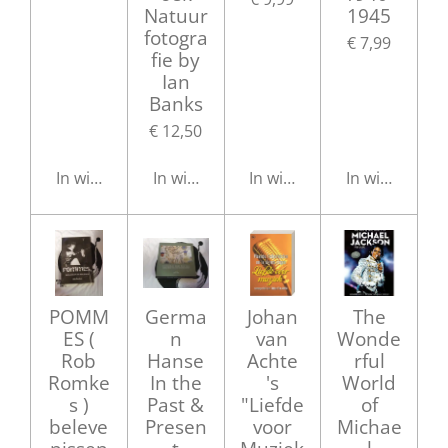
Natuur
1945
fotogra
€ 7,99
fie by
Ian
Banks
€ 12,50
In winkelwagen
In winkelwagen
In winkelwagen
In winkelwag
POMM
Germa
Johan
The
ES (
n
van
Wonde
Rob
Hanse
Achte
rful
Romke
In the
's
World
s )
Past &
"Liefde
of
beleve
Presen
voor
Michae