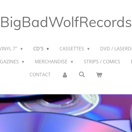
BigBadWolfRecords
VINYL 7"
CD'S
CASSETTES
DVD / LASERDI
AGAZINES
MERCHANDISE
STRIPS / COMICS
CONTACT