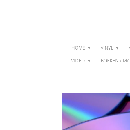
Ga
direct
naar
de
hoofdinhoud
HOME
VINYL
VIDEO
BOEKEN / M