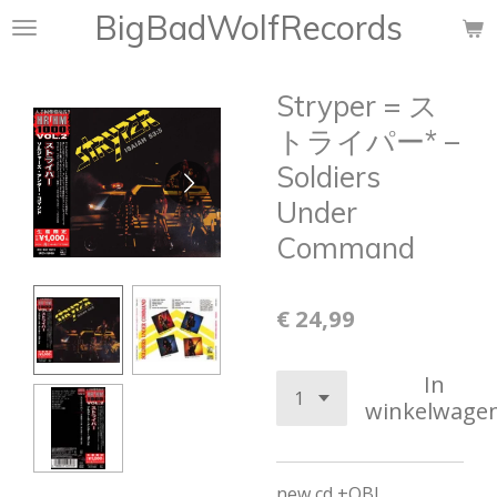
BigBadWolfRecords
Ga
direct
naar
Stryper = ス
de
hoofdinhoud
トライパー* ‎–
Soldiers
Under
Command
€ 24,99
In
winkelwage
new cd +OBI