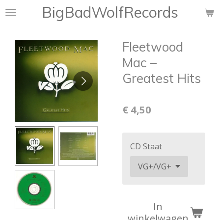
BigBadWolfRecords
Ga
direct
naar
Fleetwood
de
hoofdinhoud
Mac –
Greatest Hits
€ 4,50
CD Staat
In
winkelwagen