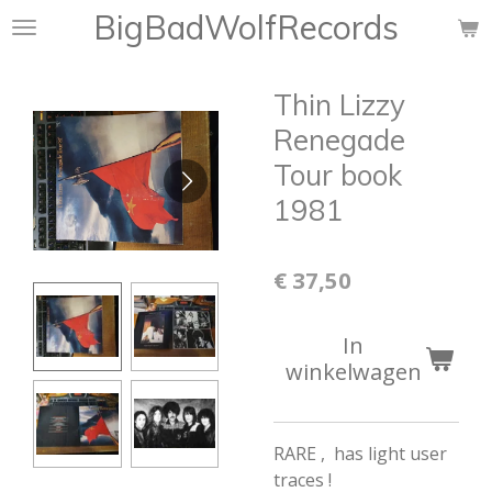
BigBadWolfRecords
Ga
direct
naar
Thin Lizzy
de
hoofdinhoud
Renegade
Tour book
1981
€ 37,50
In
winkelwagen
RARE , has light user
traces !