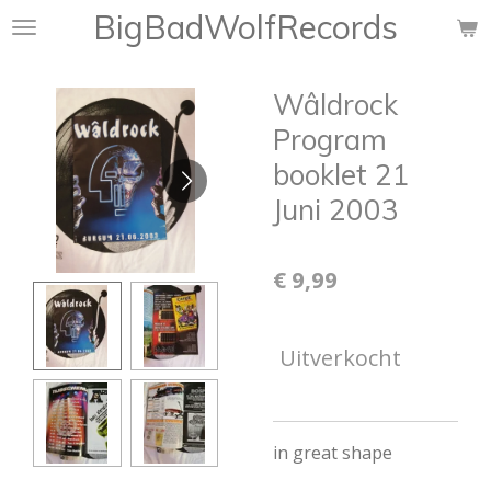
BigBadWolfRecords
Ga
direct
naar
Wâldrock
de
hoofdinhoud
Program
booklet 21
Juni 2003
€ 9,99
Uitverkocht
in great shape