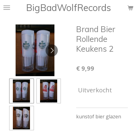
BigBadWolfRecords
Ga
direct
naar
Brand Bier
de
hoofdinhoud
Rollende
Keukens 2
€ 9,99
Uitverkocht
kunstof bier glazen