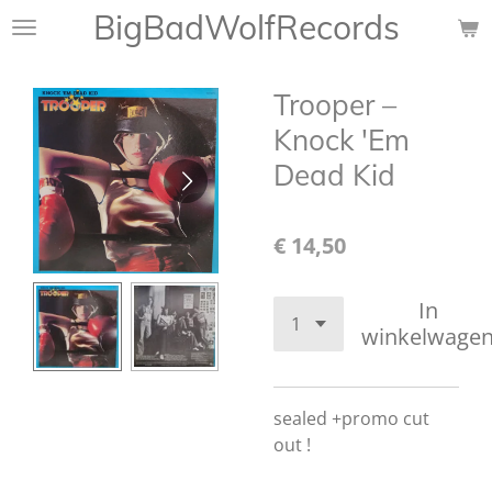
BigBadWolfRecords
Ga
direct
naar
Trooper ‎–
de
hoofdinhoud
Knock 'Em
Dead Kid
€ 14,50
In
winkelwage
sealed +promo cut
out !