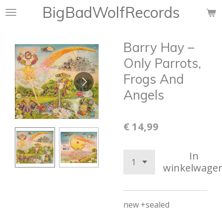
BigBadWolfRecords
Ga
direct
naar
Barry Hay ‎–
de
hoofdinhoud
Only Parrots,
Frogs And
Angels
€ 14,99
In
winkelwage
new +sealed