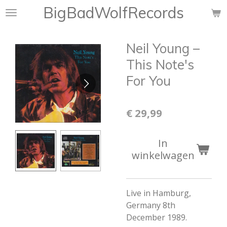
BigBadWolfRecords
Ga
direct
naar
Neil Young –
de
hoofdinhoud
This Note's
For You
€ 29,99
In
winkelwagen
Live in Hamburg,
Germany 8th
December 1989.