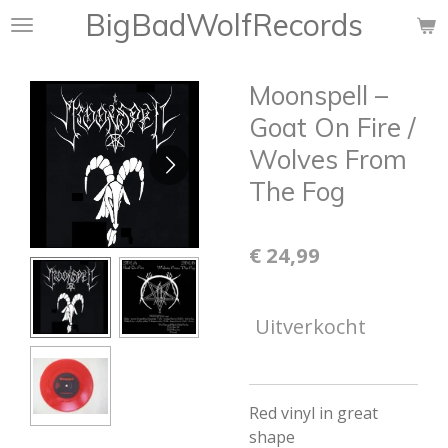
BigBadWolfRecords
Ga
direct
naar
Moonspell –
de
hoofdinhoud
Goat On Fire /
Wolves From
The Fog
€ 24,99
Uitverkocht
Red vinyl in great
shape