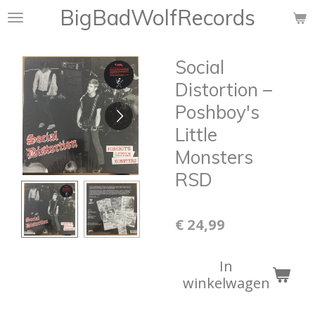
BigBadWolfRecords
Ga
direct
naar
Social
de
hoofdinhoud
Distortion ‎–
Poshboy's
Little
Monsters
RSD
€ 24,99
In
winkelwagen