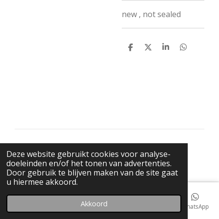
new , not sealed
D
D
S
D
e
e
h
e
l
e
a
l
e
l
r
e
n
e
n
© 2021 BigBadWolfRecords
Deze website gebruikt cookies voor analyse-
Powered by
JouwWeb
doeleinden en/of het tonen van advertenties.
Door gebruik te blijven maken van de site gaat
u hiermee akkoord.
Akkoord
E-mailadres
Telefoonnummer
Kaart
Facebook
WhatsApp