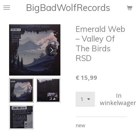
BigBadWolfRecords
Ga
direct
naar
Emerald Web
de
hoofdinhoud
– Valley Of
The Birds
RSD
€ 15,99
In
winkelwage
new