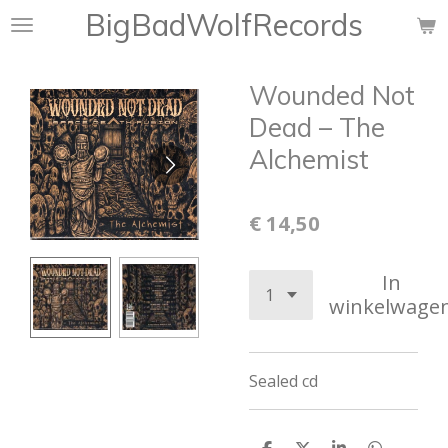
BigBadWolfRecords
Ga
direct
naar
Wounded Not
de
hoofdinhoud
Dead ‎– The
Alchemist
€ 14,50
In
winkelwage
Sealed cd