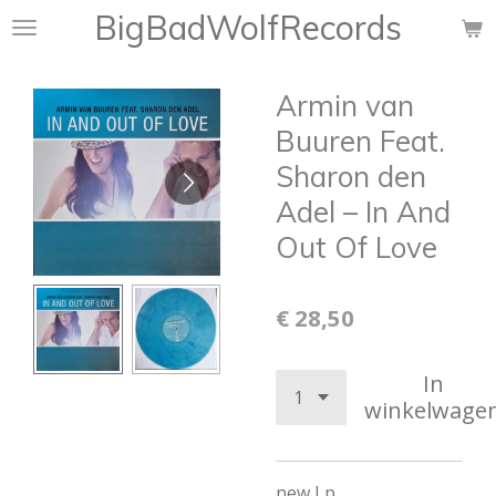
BigBadWolfRecords
Ga
direct
naar
Armin van
de
hoofdinhoud
Buuren Feat.
Sharon den
Adel – In And
Out Of Love
€ 28,50
In
winkelwage
new Lp