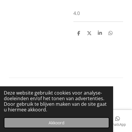
4.0
D
D
S
D
e
e
h
e
l
e
a
l
e
l
r
e
n
e
n
© 2021 BigBadWolfRecords
Deze website gebruikt cookies voor analyse-
Powered by
JouwWeb
doeleinden en/of het tonen van advertenties.
Door gebruik te blijven maken van de site gaat
u hiermee akkoord.
Akkoord
E-mailadres
Telefoonnummer
Kaart
Facebook
WhatsApp