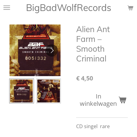
BigBadWolfRecords
Ga
direct
naar
Alien Ant
de
hoofdinhoud
Farm ‎–
Smooth
Criminal
€ 4,50
In
winkelwagen
CD singel rare