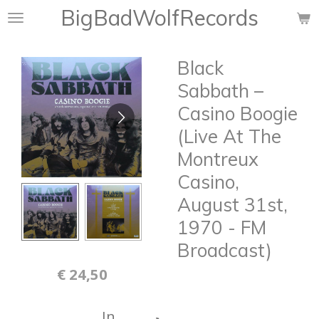
BigBadWolfRecords
Ga
direct
naar
Black
de
hoofdinhoud
Sabbath –
Casino Boogie
(Live At The
Montreux
Casino,
August 31st,
1970 - FM
Broadcast)
€ 24,50
In