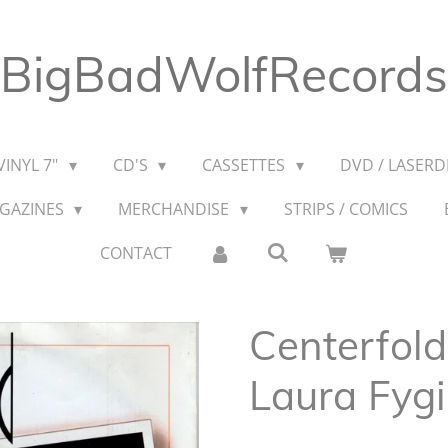
BigBadWolfRecords
VINYL 7"
CD'S
CASSETTES
DVD / LASERDI
AGAZINES
MERCHANDISE
STRIPS / COMICS
CONTACT
Centerfold
Laura Fygi