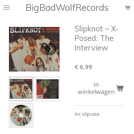
BigBadWolfRecords
Ga
direct
naar
Slipknot – X-
de
hoofdinhoud
Posed: The
Interview
€ 6,99
In
winkelwagen
inc slipcase