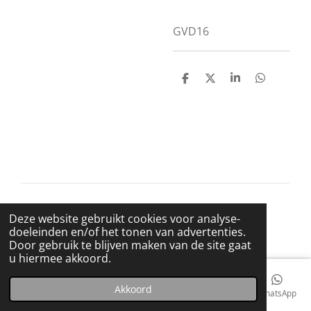
GVD16
D
D
S
D
e
e
h
e
l
e
a
l
e
l
r
e
n
e
n
© 2021 BigBadWolfRecords
Deze website gebruikt cookies voor analyse-
Powered by
JouwWeb
doeleinden en/of het tonen van advertenties.
Door gebruik te blijven maken van de site gaat
u hiermee akkoord.
Akkoord
E-mailadres
Telefoonnummer
Kaart
Facebook
WhatsApp