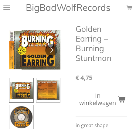
BigBadWolfRecords
Ga
direct
naar
Golden
de
hoofdinhoud
Earring ‎–
Burning
Stuntman
€ 4,75
In
winkelwagen
in great shape