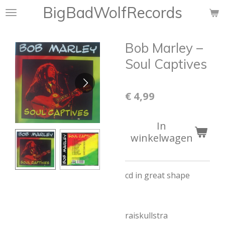
BigBadWolfRecords
Ga
direct
naar
Bob Marley ‎–
de
hoofdinhoud
Soul Captives
€ 4,99
In
winkelwagen
cd in great shape
raiskullstra