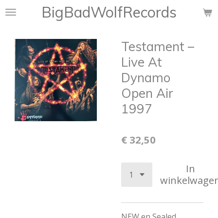
BigBadWolfRecords
Ga
direct
naar
Testament –
de
hoofdinhoud
Live At
Dynamo
Open Air
1997
€ 32,50
In
winkelwage
NEW en Sealed