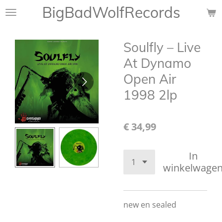
BigBadWolfRecords
Ga
direct
naar
Soulfly – Live
de
hoofdinhoud
At Dynamo
Open Air
1998 2lp
€ 34,99
In
winkelwage
new en sealed