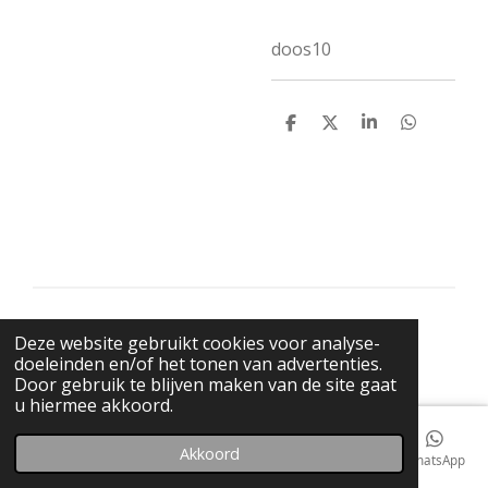
doos10
D
D
S
D
e
e
h
e
l
e
a
l
e
l
r
e
n
e
n
© 2021 BigBadWolfRecords
Deze website gebruikt cookies voor analyse-
Powered by
JouwWeb
doeleinden en/of het tonen van advertenties.
Door gebruik te blijven maken van de site gaat
u hiermee akkoord.
Akkoord
E-mailadres
Telefoonnummer
Kaart
Facebook
WhatsApp