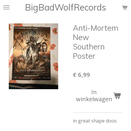
BigBadWolfRecords
Ga
direct
naar
Anti-Mortem
de
hoofdinhoud
New
Southern
Poster
€ 6,99
In
winkelwagen
in great shape doos