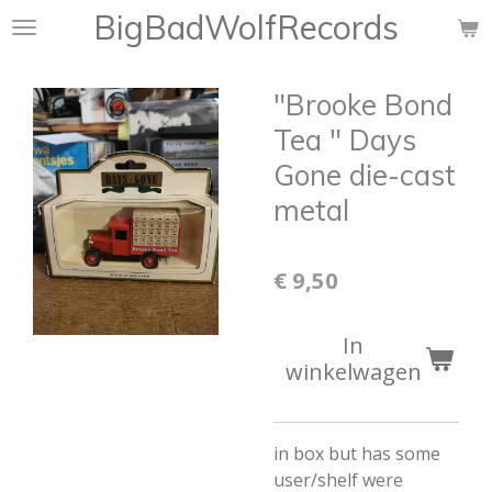
BigBadWolfRecords
Ga
direct
naar
"Brooke Bond
de
hoofdinhoud
Tea " Days
Gone die-cast
metal
€ 9,50
In
winkelwagen
in box but has some
user/shelf were