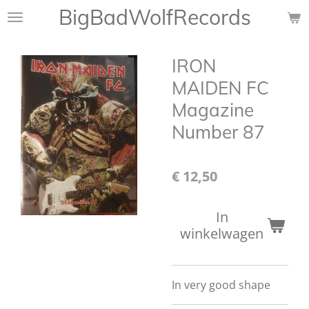
BigBadWolfRecords
Ga
direct
naar
IRON
de
hoofdinhoud
MAIDEN FC
Magazine
Number 87
€ 12,50
In
winkelwagen
In very good shape