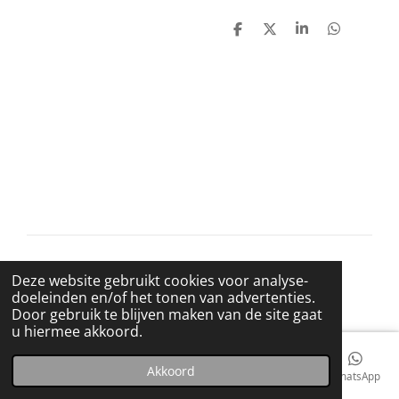
D
D
S
D
e
e
h
e
l
e
a
l
e
l
r
e
n
e
n
© 2021 BigBadWolfRecords
Deze website gebruikt cookies voor analyse-
Powered by
JouwWeb
doeleinden en/of het tonen van advertenties.
Door gebruik te blijven maken van de site gaat
u hiermee akkoord.
Akkoord
E-mailadres
Telefoonnummer
Kaart
Facebook
WhatsApp