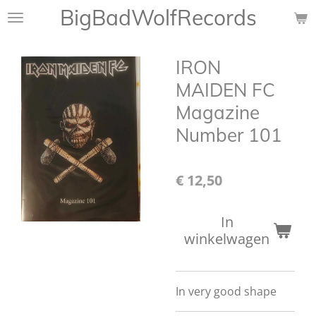
BigBadWolfRecords
Ga
direct
naar
IRON
de
hoofdinhoud
MAIDEN FC
Magazine
Number 101
€ 12,50
In
winkelwagen
In very good shape