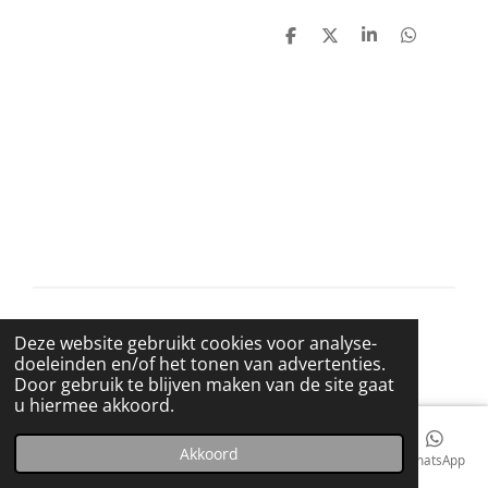
D
D
S
D
e
e
h
e
l
e
a
l
e
l
r
e
n
e
n
© 2021 BigBadWolfRecords
Deze website gebruikt cookies voor analyse-
Powered by
JouwWeb
doeleinden en/of het tonen van advertenties.
Door gebruik te blijven maken van de site gaat
u hiermee akkoord.
Akkoord
E-mailadres
Telefoonnummer
Kaart
Facebook
WhatsApp