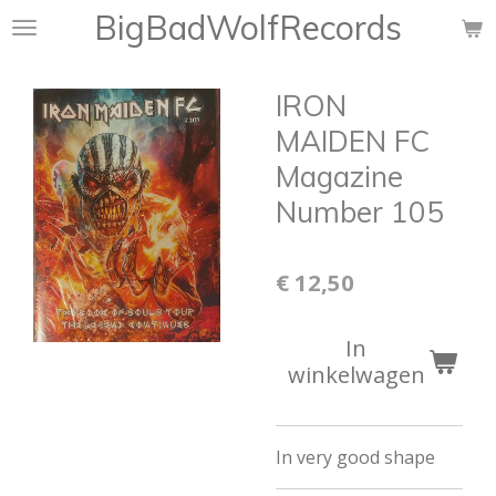
BigBadWolfRecords
Ga
direct
naar
IRON
de
hoofdinhoud
MAIDEN FC
Magazine
Number 105
€ 12,50
In
winkelwagen
In very good shape