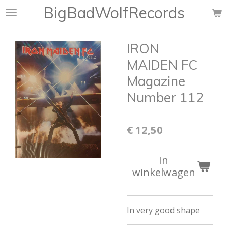
BigBadWolfRecords
Ga
direct
naar
IRON
de
hoofdinhoud
MAIDEN FC
Magazine
Number 112
€ 12,50
In
winkelwagen
In very good shape