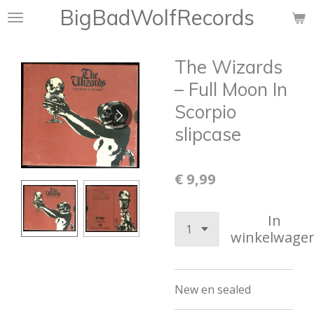
BigBadWolfRecords
Ga
direct
naar
The Wizards
de
hoofdinhoud
‎– Full Moon In
Scorpio
slipcase
€ 9,99
In
winkelwage
New en sealed