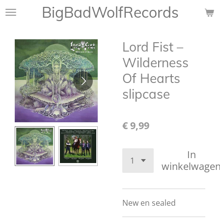
BigBadWolfRecords
Ga
direct
naar
Lord Fist –
de
hoofdinhoud
Wilderness
Of Hearts
slipcase
€ 9,99
In
winkelwage
New en sealed