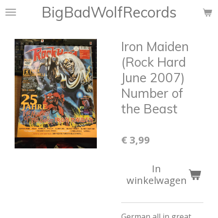
BigBadWolfRecords
Ga
direct
naar
Iron Maiden
de
hoofdinhoud
(Rock Hard
June 2007)
Number of
the Beast
€ 3,99
In
winkelwagen
German all in great