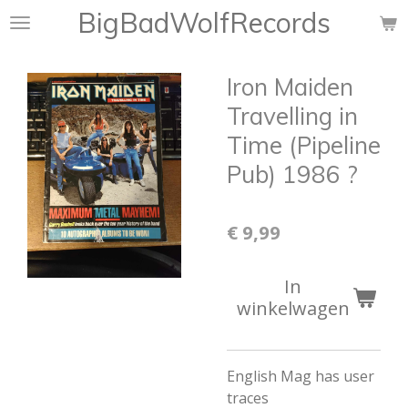
BigBadWolfRecords
Ga
direct
naar
Iron Maiden
de
hoofdinhoud
Travelling in
Time (Pipeline
Pub) 1986 ?
€ 9,99
In
winkelwagen
English Mag has user
traces