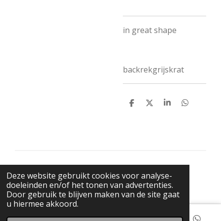
in great shape
backrekgrijskrat
D
D
S
D
e
e
h
e
l
e
a
l
e
l
r
e
n
e
n
© 2021 BigBadWolfRecords
Deze website gebruikt cookies voor analyse-
Powered by
JouwWeb
doeleinden en/of het tonen van advertenties.
Door gebruik te blijven maken van de site gaat
u hiermee akkoord.