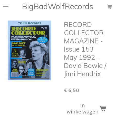
BigBadWolfRecords
Ga
direct
naar
RECORD
de
hoofdinhoud
COLLECTOR
MAGAZINE -
Issue 153
May 1992 -
David Bowie /
Jimi Hendrix
€ 6,50
In
winkelwagen