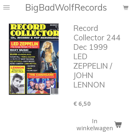
BigBadWolfRecords
Ga
direct
naar
Record
de
hoofdinhoud
Collector 244
Dec 1999
LED
ZEPPELIN /
JOHN
LENNON
€ 6,50
In
winkelwagen