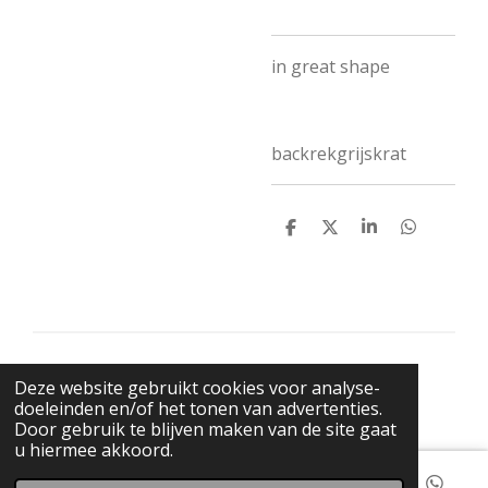
in great shape
backrekgrijskrat
D
D
S
D
e
e
h
e
l
e
a
l
e
l
r
e
n
e
n
© 2021 BigBadWolfRecords
Deze website gebruikt cookies voor analyse-
Powered by
JouwWeb
doeleinden en/of het tonen van advertenties.
Door gebruik te blijven maken van de site gaat
u hiermee akkoord.