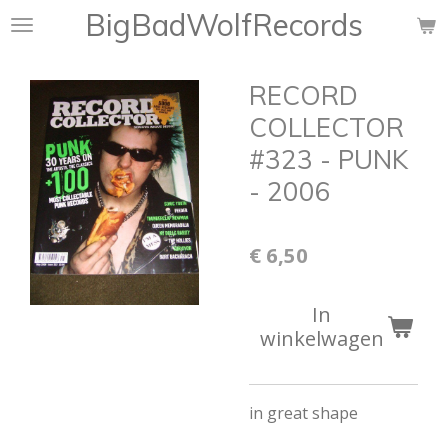
BigBadWolfRecords
Ga
direct
naar
RECORD
de
hoofdinhoud
COLLECTOR
#323 - PUNK
- 2006
€ 6,50
In
winkelwagen
in great shape