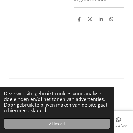
D
D
S
D
e
e
h
e
l
e
a
l
e
l
r
e
n
e
n
© 2021 BigBadWolfRecords
Deze website gebruikt cookies voor analyse-
Powered by
JouwWeb
doeleinden en/of het tonen van advertenties.
Door gebruik te blijven maken van de site gaat
u hiermee akkoord.
Akkoord
E-mailadres
Telefoonnummer
Kaart
Facebook
WhatsApp