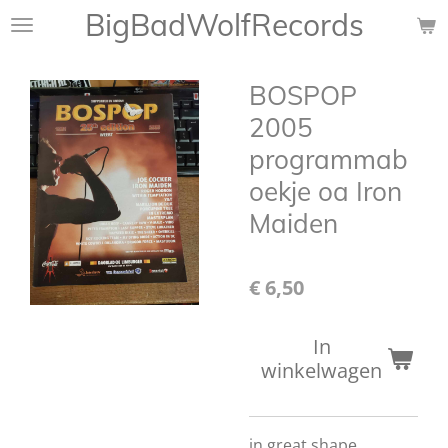
BigBadWolfRecords
Ga
direct
naar
BOSPOP
de
hoofdinhoud
2005
programmab
oekje oa Iron
Maiden
€ 6,50
In
winkelwagen
in great shape