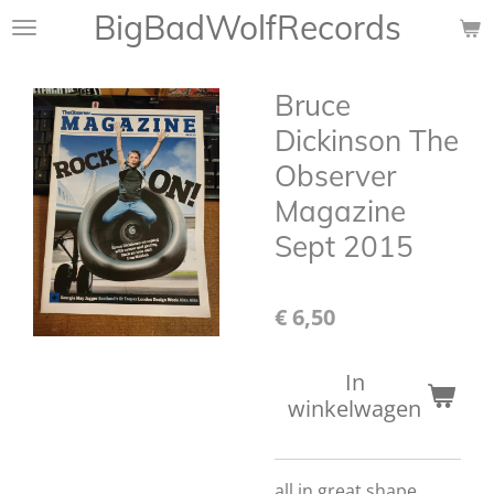
BigBadWolfRecords
Ga
direct
naar
Bruce
de
hoofdinhoud
Dickinson The
Observer
Magazine
Sept 2015
€ 6,50
In
winkelwagen
all in great shape