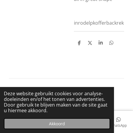
inrodelpkofferbackrek
D
D
S
D
e
e
h
e
l
e
a
l
e
l
r
e
n
e
n
© 2021 BigBadWolfRecords
Deze website gebruikt cookies voor analyse-
Powered by
JouwWeb
doeleinden en/of het tonen van advertenties.
Door gebruik te blijven maken van de site gaat
u hiermee akkoord.
Akkoord
E-mailadres
Telefoonnummer
Kaart
Facebook
WhatsApp