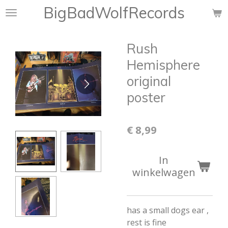
BigBadWolfRecords
Ga
direct
naar
Rush
de
hoofdinhoud
Hemisphere
original
poster
€ 8,99
In
winkelwagen
has a small dogs ear ,
rest is fine