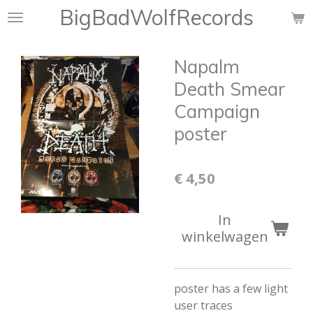
BigBadWolfRecords
Ga
direct
naar
Napalm
de
hoofdinhoud
Death Smear
Campaign
poster
€ 4,50
In
winkelwagen
poster has a few light
user traces