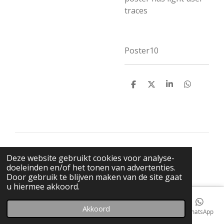
traces
Poster10
D
D
S
D
e
e
h
e
l
e
a
l
e
l
r
e
n
e
n
© 2021 BigBadWolfRecords
Deze website gebruikt cookies voor analyse-
Powered by
JouwWeb
doeleinden en/of het tonen van advertenties.
Door gebruik te blijven maken van de site gaat
u hiermee akkoord.
Akkoord
E-mailadres
Telefoonnummer
Kaart
Facebook
WhatsApp