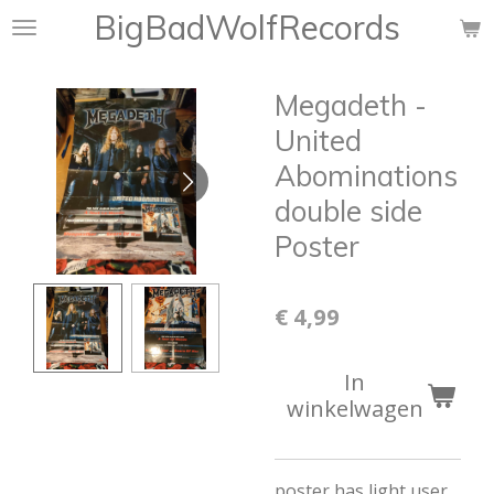
BigBadWolfRecords
Ga
direct
naar
Megadeth -
de
hoofdinhoud
United
Abominations
double side
Poster
€ 4,99
In
winkelwagen
poster has light user