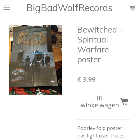
BigBadWolfRecords
Ga
direct
naar
Bewitched –
de
hoofdinhoud
Spiritual
Warfare
poster
€ 3,99
In
winkelwagen
Poorley fold poster ,
has light user traces