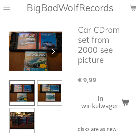
BigBadWolfRecords
Ga
direct
naar
Car CDrom
de
hoofdinhoud
set from
2000 see
picture
€ 9,99
In
winkelwagen
disks are as new !