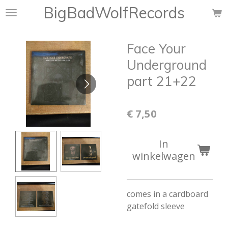
BigBadWolfRecords
Ga
direct
naar
Face Your
de
hoofdinhoud
Underground
part 21+22
€ 7,50
In
winkelwagen
comes in a cardboard
gatefold sleeve