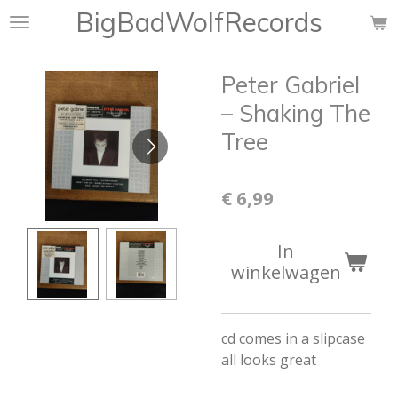
BigBadWolfRecords
Ga
direct
naar
Peter Gabriel
de
hoofdinhoud
– Shaking The
Tree
€ 6,99
In
winkelwagen
cd comes in a slipcase
all looks great