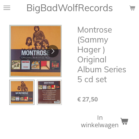
BigBadWolfRecords
Ga
direct
naar
Montrose
de
hoofdinhoud
(Sammy
Hager )
Original
Album Series
5 cd set
€ 27,50
In
winkelwagen