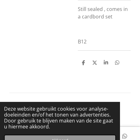
Still sealed , comes in
a cardbord set
B12
D
D
S
D
e
e
h
e
l
e
a
l
e
l
r
e
n
e
n
© 2021 BigBadWolfRecords
Deze website gebruikt cookies voor analyse-
Powered by
JouwWeb
doeleinden en/of het tonen van advertenties.
Door gebruik te blijven maken van de site gaat
u hiermee akkoord.