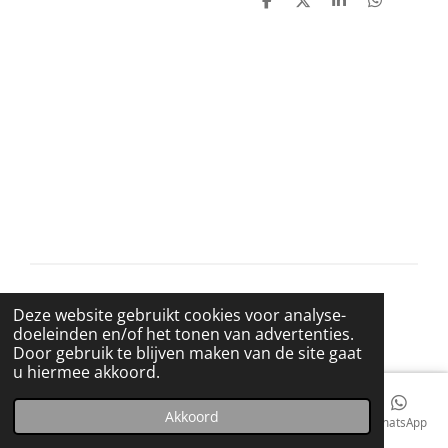
D
D
S
D
e
e
h
e
l
e
a
l
e
l
r
e
n
e
n
© 2021 BigBadWolfRecords
Deze website gebruikt cookies voor analyse-
Powered by
JouwWeb
doeleinden en/of het tonen van advertenties.
Door gebruik te blijven maken van de site gaat
u hiermee akkoord.
Akkoord
E-mailadres
Telefoonnummer
Kaart
Facebook
WhatsApp