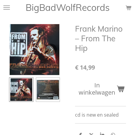
BigBadWolfRecords
Ga
direct
naar
Frank Marino
de
hoofdinhoud
‎– From The
Hip
€ 14,99
In
winkelwagen
cd is new en sealed